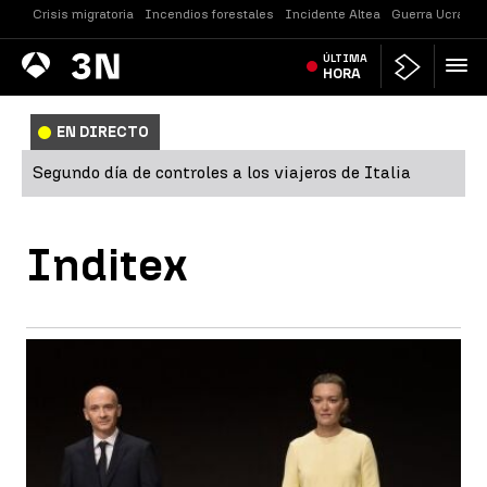
Crisis migratoria
Incendios forestales
Incidente Altea
Guerra Ucrania
Antena
ÚLTIMA
Noticias
3
HORA
EN DIRECTO
Segundo día de controles a los viajeros de Italia
Inditex