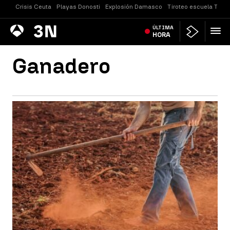
Crisis Ceuta
Playas Donosti
Explosión Damasco
Tiroteo escuela Taila
Antena
ÚLTIMA
Noticias
3
HORA
Ganadero