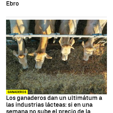
Ebro
GANADEROS
Los ganaderos dan un ultimátum a
las industrias lácteas: si en una
semana no sube el precio de la