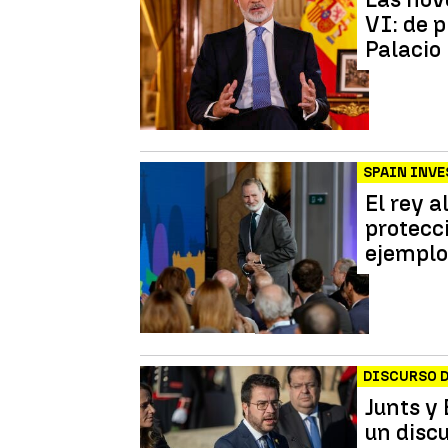
VI: de 
Palacio
SPAIN INVE
El rey a
protecc
ejemplo
DISCURSO D
Junts y
un disc