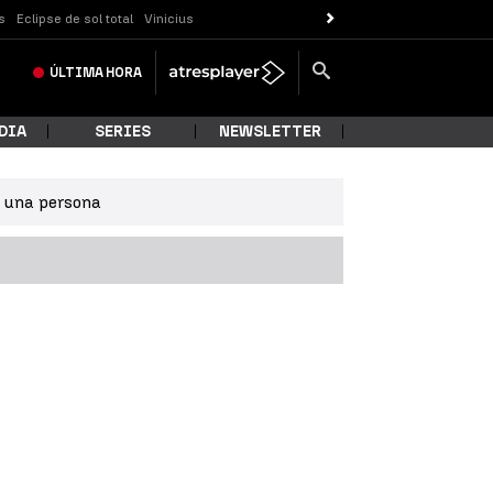
s
Eclipse de sol total
Vinicius
ÚLTIMA
HORA
DIA
SERIES
NEWSLETTER
e una persona