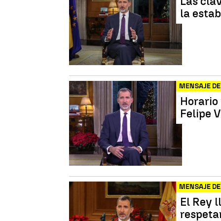
Las clav
la estab
MENSAJE DE
Horario 
Felipe V
MENSAJE DE
El Rey l
respetar