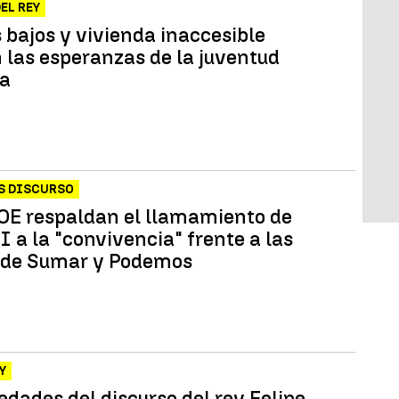
EL REY
 bajos y vivienda inaccesible
n las esperanzas de la juventud
la
S DISCURSO
OE respaldan el llamamiento de
I a la "convivencia" frente a las
s de Sumar y Podemos
Y
edades del discurso del rey Felipe