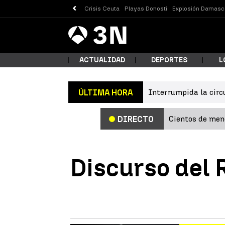
Crisis Ceuta
Playas Donosti
Explosión Damasc
Antena
Noticias
3
ACTUALIDAD
DEPORTES
L
Interrumpida la circ
ÚLTIMA HORA
¿Qué
Cientos de meno
DIRECTO
Discurso del 
Busc