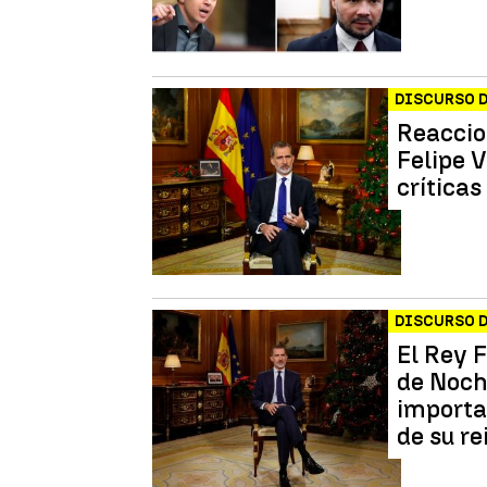
DISCURSO D
Reaccio
Felipe V
crítica
DISCURSO D
El Rey 
de Noch
importa
de su r