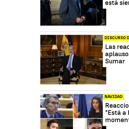
está si
DISCURSO D
Las reac
aplauso
Sumar
NAVIDAD
Reaccion
"Está a 
momento