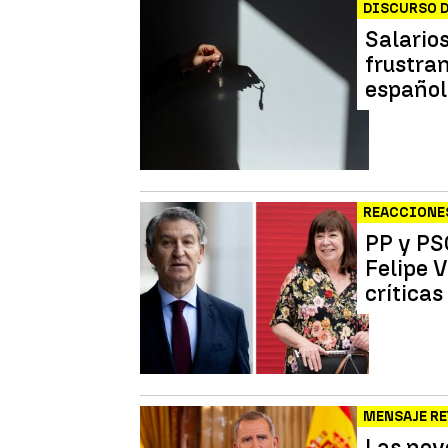
DISCURSO D
Salarios
frustra
españo
REACCIONE
PP y PS
Felipe V
crítica
MENSAJE RE
Las nov