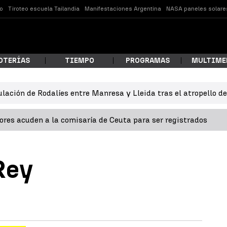
o
Tiroteo escuela Tailandia
Manifestaciones Argentina
NASA paneles solare
OTERÍAS
TIEMPO
PROGRAMAS
MULTIME
ulación de Rodalíes entre Manresa y Lleida tras el atropello d
 estás buscando?
res acuden a la comisaría de Ceuta para ser registrados
Rey
ar