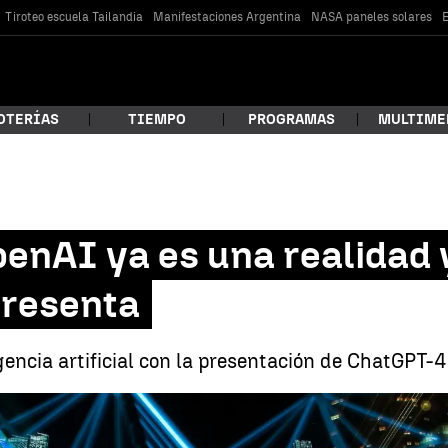
Tiroteo escuela Tailandia
Manifestaciones Argentina
NASA paneles solares
E
OTERÍAS
TIEMPO
PROGRAMAS
MULTIME
 estás buscando?
nAI ya es una realidad y
presenta
encia artificial con la presentación de ChatGPT-
car