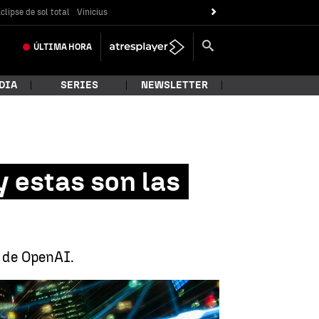
clipse de sol total
Vinicius
ÚLTIMA
HORA
DIA
SERIES
NEWSLETTER
 estas son las
4 de OpenAI.