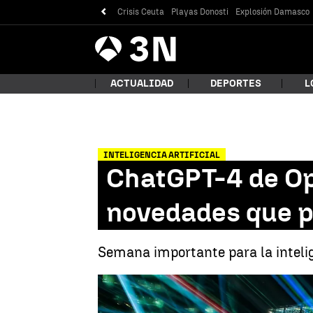
Crisis Ceuta
Playas Donosti
Explosión Damasco
Antena
Noticias
3
ACTUALIDAD
DEPORTES
L
INTELIGENCIA ARTIFICIAL
¿Qué
ChatGPT-4 de Ope
novedades que 
Semana importante para la intelig
Bus