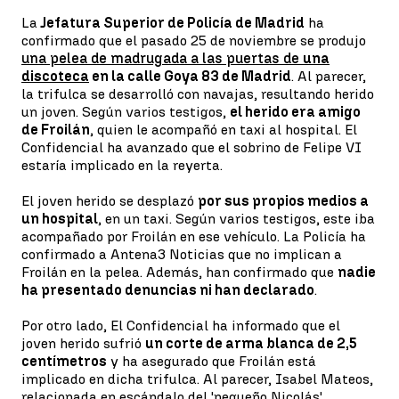
La
Jefatura Superior de Policía de Madrid
ha
confirmado que el pasado 25 de noviembre se produjo
una pelea de madrugada a las puertas de
una
discoteca
en la calle Goya 83 de Madrid
. Al parecer,
la trifulca se desarrolló con navajas, resultando herido
un joven. Según varios testigos,
el herido era amigo
de Froilán
, quien le acompañó en taxi al hospital. El
Confidencial ha avanzado que el sobrino de Felipe VI
estaría implicado en la reyerta.
El joven herido se desplazó
por sus propios medios a
un hospital
, en un taxi. Según varios testigos, este iba
acompañado por Froilán en ese vehículo. La Policía ha
confirmado a Antena3 Noticias que no implican a
Froilán en la pelea. Además, han confirmado que
nadie
ha presentado denuncias ni han declarado
.
Por otro lado, El Confidencial ha informado que el
joven herido sufrió
un corte de arma blanca de 2,5
centímetros
y ha asegurado que Froilán está
implicado en dicha trifulca. Al parecer, Isabel Mateos,
relacionada en escándalo del 'pequeño Nicolás',