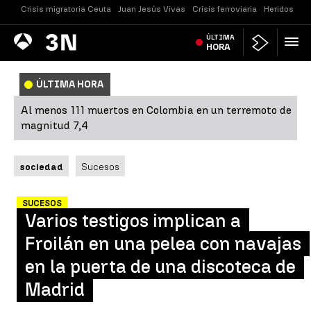
Crisis migratoria Ceuta
Juan Jesús Vivas
Crisis ferroviaria
Heridos Cast
Antena
ÚLTIMA
Noticias
3
HORA
ÚLTIMA HORA
Al menos 111 muertos en Colombia en un terremoto de
magnitud 7,4
sociedad
Sucesos
SUCESOS
Varios testigos implican a
Froilán en una pelea con navajas
en la puerta de una discoteca de
Madrid