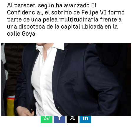
Al parecer, según ha avanzado El
Confidencial, el sobrino de Felipe VI formó
parte de una pelea multitudinaria frente a
una discoteca de la capital ubicada en la
calle Goya.
Varios testigos implican a Froilán en una pelea con navajas en la
puerta de una discoteca de Madrid |
Gtres (archivo)
Estíbaliz González
Actualizado:
27 de diciembre de 2022, 15:29
Publicado:
27 de diciembre de 2022, 11:03
Whatsapp
Facebook
X
Linkedin