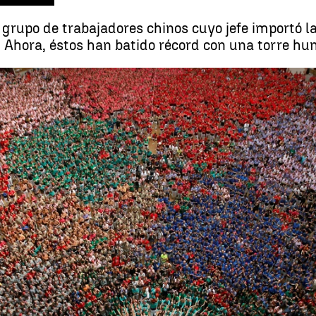
grupo de trabajadores chinos cuyo jefe importó la
s. Ahora, éstos han batido récord con una torre h
Una 'colla castellera' china hace his
Whatsapp
Facebook
X
Linkedin