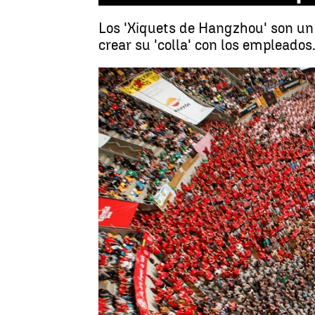
Los 'Xiquets de Hangzhou' son un 
crear su 'colla' con los empleado
Madrid
Antena 3 Noticias
Publicado:
02 de julio de 2018, 23:26