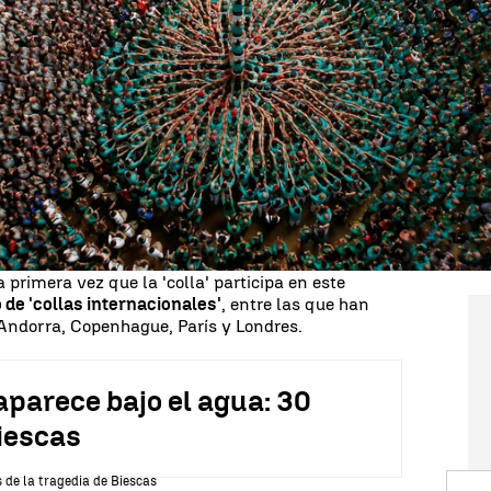
 sorprendido en Tarragona. Los 'Xiquets de
tampoco español, pero han participado en el
ionales y
han batido récord con una torre humana
ortada por un jefe textil a
China
. El empresario
ajadores y,
tras muchas horas de esfuerzo y
lico y al jurado,
que lo han calificado de hito
a primera vez que la 'colla' participa en este
de 'collas internacionales'
, entre las que han
 Andorra, Copenhague, París y Londres.
aparece bajo el agua: 30
Biescas