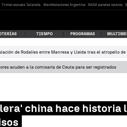
Tiroteo escuela Tailandia
Manifestaciones Argentina
NASA paneles solares
E
OTERÍAS
TIEMPO
PROGRAMAS
MULTIME
lación de Rodalíes entre Manresa y Lleida tras el atropello d
 estás buscando?
res acuden a la comisaría de Ceuta para ser registrados
llera' china hace histori
car
isos