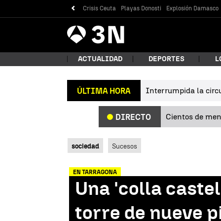
Crisis Ceuta
Playas Donosti
Explosión Damasco
Antena
Noticias
3
ACTUALIDAD
DEPORTES
L
Interrumpida la circu
ÚLTIMA HORA
¿Qué
Cientos de meno
DIRECTO
sociedad
Sucesos
EN TARRAGONA
Una 'colla caste
Bus
torre de nueve p