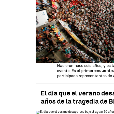
Es la 'colla castellera' que ha
Hangzhou' no hablan catalán, 
encuentro de 'collas' internac
de nueve pisos
.
Esta tradición catalana fue imp
propuso la actividad a sus trab
trabajo, han conquistado al púb
histórico.
Nacieron hace seis años, y es l
evento. Es el primer
encuentro 
participado representantes de
El día que el verano des
años de la tragedia de 