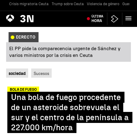
Crisis migratoria Ceuta
Trump sobre Ceuta
Violencia de género
Guerra U
Antena
ÚLTIMA
Noticias
3
HORA
DIRECTO
El PP pide la comparecencia urgente de Sánchez y
varios ministros por la crisis en Ceuta
sociedad
Sucesos
BOLA DE FUEGO
Una bola de fuego procedente
de un asteroide sobrevuela el
sur y el centro de la península a
227.000 km/hora