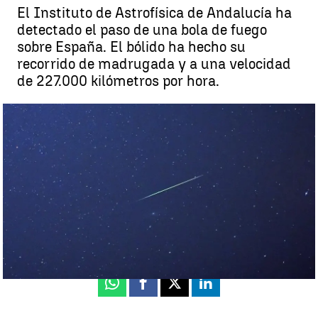
El Instituto de Astrofísica de Andalucía ha
detectado el paso de una bola de fuego
sobre España. El bólido ha hecho su
recorrido de madrugada y a una velocidad
de 227.000 kilómetros por hora.
Una bola de fuego procedente de un asteroide sobrevuela el sur y el
centro de la península a 227.000 km/hora |
EFE
Antena 3 Noticias
Actualizado:
17 de noviembre de 2020, 13:50
Publicado:
17 de noviembre de 2020, 10:07
Whatsapp
Facebook
X
Linkedin