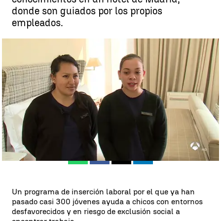
donde son guiados por los propios
empleados.
Un programa de inserción laboral para jóvenes les ayuda a
encontrar empleo con prácticas en hoteles |
antena3.com
Madrid
Antena 3 Noticias
Publicado:
01 de abril de 2018, 17:13
Whatsapp
Facebook
X
Linkedin
Un programa de inserción laboral por el que ya han
pasado casi 300 jóvenes ayuda a chicos con entornos
desfavorecidos y en riesgo de exclusión social a