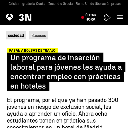
Crisis migratoria Ceuta
Incendio Grecia
Reino Unido liberación presos
Gu
Antena
ÚLTIMA
Noticias
3
HORA
sociedad
Sucesos
PASAN A BOLSAS DE TRAAJO
Un programa de inserción
laboral para jóvenes les ayuda a
encontrar empleo con prácticas
en hoteles
El programa, por el que ya han pasado 300
jóvenes en riesgo de exclusión social, les
ayuda a aprender un oficio. Ahora ocho
estudiantes ponen en práctica sus
conocimientos en un hotel de Madrid,