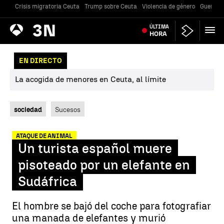
Crisis migratoria Ceuta
Trump sobre Ceuta
Violencia de género
Guerra U
Antena
ÚLTIMA
Noticias
3
HORA
EN DIRECTO
La acogida de menores en Ceuta, al límite
sociedad
Sucesos
ATAQUE DE ANIMAL
Un turista español muere
pisoteado por un elefante en
Sudáfrica
El hombre se bajó del coche para fotografiar
una manada de elefantes y murió