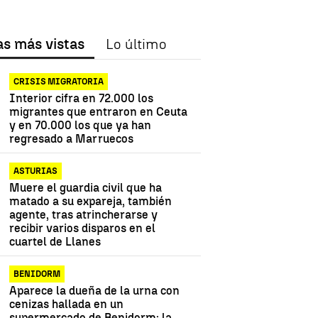
as más vistas
Lo último
CRISIS MIGRATORIA
Interior cifra en 72.000 los
migrantes que entraron en Ceuta
y en 70.000 los que ya han
regresado a Marruecos
ASTURIAS
Muere el guardia civil que ha
matado a su expareja, también
agente, tras atrincherarse y
recibir varios disparos en el
cuartel de Llanes
BENIDORM
Aparece la dueña de la urna con
cenizas hallada en un
supermercado de Benidorm: la