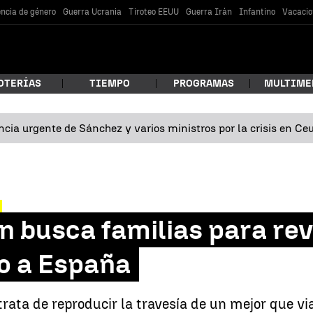
encia de género
Guerra Ucrania
Tiroteo EEUU
Guerra Irán
Infantino
Vacacio
OTERÍAS
TIEMPO
PROGRAMAS
MULTIME
cia urgente de Sánchez y varios ministros por la crisis en Ce
 estás buscando?
 busca familias para revi
o a España
car
rata de reproducir la travesía de un mejor que vi