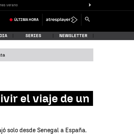
nes verano
ÚLTIMA
HORA
DIA
SERIES
NEWSLETTER
uta
vir el viaje de un
ajó solo desde Senegal a España.