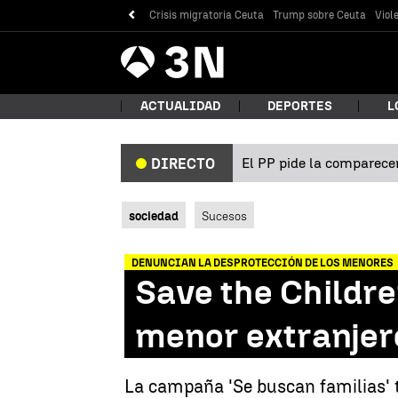
Crisis migratoria Ceuta
Trump sobre Ceuta
Viol
Antena
Noticias
3
ACTUALIDAD
DEPORTES
L
El PP pide la comparecen
DIRECTO
¿Qué
sociedad
Sucesos
DENUNCIAN LA DESPROTECCIÓN DE LOS MENORES
Save the Children
menor extranjer
Bus
La campaña 'Se buscan familias' t