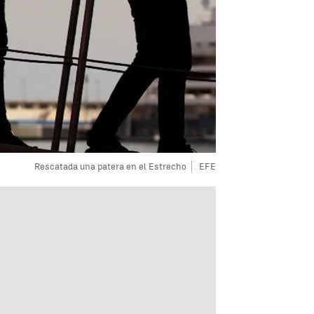
Rescatada una patera en el Estrecho
EFE