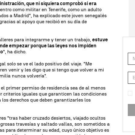
inistración, que ni siquiera comprobó si era
entro como militar en Tenerife, como un adulto
dos a Madrid", ha explicado este joven senegalés
racias al apoyo que recibió en su día de
alleres para integrarme y tener un trabajo,
estuve
ónde empezar porque las leyes nos impiden
jo
", ha dicho.
 solo se ve el lado positivo del viaje. "Me
en venir y les digo que si tengo que volver a mi
milia nunca volvería".
el primer permiso de residencia sea de al menos
r criterios iguales que garanticen las condiciones
a los derechos que deben garantizarles los
 "tras haber cruzado desiertos, viajado ocultos
igrosas travesías y saltado vallas, son sometidos a
as para determinar su edad, cuyo único objetivo es