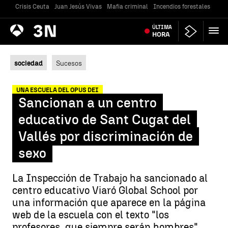
Crisis Ceuta
Juan Jesús Vivas
Mafia criminal
Incendios forestales
Vivi
Antena
ÚLTIMA
Noticias
3
HORA
sociedad
Sucesos
UNA ESCUELA DEL OPUS DEI
Sancionan a un centro
educativo de Sant Cugat del
Vallés por discriminación de
sexo
La Inspección de Trabajo ha sancionado al
centro educativo Viaró Global School por
una información que aparece en la página
web de la escuela con el texto "los
profesores, que siempre serán hombres",