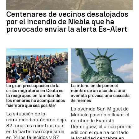
Incendio
Centenares de vecinos desalojados
por el incendio de Niebla que ha
provocado enviar la alerta Es-Alert
CRISIS MIGRATORIA
MEMES
La gran preocupación de la
La intención de poner el
crisis migratoria en Ceuta es
nombre de un alcalde a una
la reagrupación familiar de
avenida provoca una cascada
los menores no acompañados
de memes
"siempre que sea posible"
La avenida San Miguel de
La situación de la
Meruelo pasaría a llevar el
comunidad autónoma deja
nombre de Evaristo
82 muertos mientras que
Domínguez, el único primer
en la parte marroquí sitúa
edil con el que ha contado
en 14 los fallecidos y 87
la localidad cántabra en