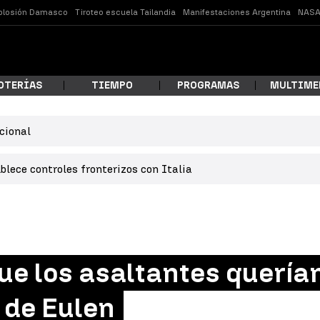
plosión Damasco
Tiroteo escuela Tailandia
Manifestaciones Argentina
NASA
OTERÍAS
TIEMPO
PROGRAMAS
MULTIME
cional
 estás buscando?
lece controles fronterizos con Italia
que los asaltantes quería
ar
 de Eulen