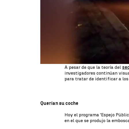
La Policía Nacional cree que e
robo y no un secuestro. Cada v
asaltantes
querían su coche
,
200.000 euros que adquirió est
Los investigadores trabajan co
produjera el asalto, la empres
momento de la velada se quedó
los expertos, para que los deli
A pesar de que la teoría del
se
investigadores continúan visua
para tratar de identificar a lo
Querían su coche
Hoy el programa 'Espejo Públic
en el que se produjo la embosc