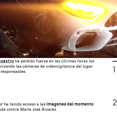
l
asalto a la presidenta de Eulen
fue un intento de
ez cobra más fuerza la hipótesis de que los
 un Mercedes Benz de alta gama valorado en casi
e pasado verano.
n esta nueva hipótesis porque antes de que se
aria había estado cenando en un restaurante. En un
 sola un par de minutos, tiempo suficiente, según
ncuentes la raptaran.
L
cuestro
ha perdido fuerza en las últimas horas los
lizando las cámaras de videovigilancia del lugar
s responsables.
o' ha tenido acceso a las
imágenes del momento
ada contra María José Álvarez.