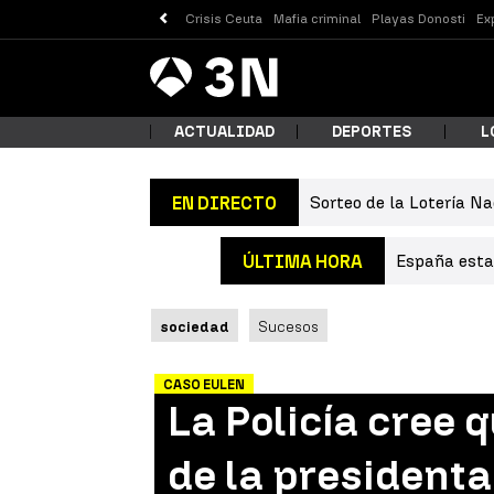
Crisis Ceuta
Mafia criminal
Playas Donosti
Ex
Antena
Noticias
3
ACTUALIDAD
DEPORTES
L
Sorteo de la Lotería Na
EN DIRECTO
¿Qué
España estab
ÚLTIMA HORA
sociedad
Sucesos
CASO EULEN
La Policía cree 
Busc
de la presidenta