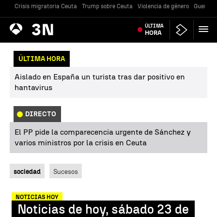
Crisis migratoria Ceuta
Trump sobre Ceuta
Violencia de género
Guerra U
Antena
ÚLTIMA
Noticias
3
HORA
ÚLTIMA HORA
Aislado en España un turista tras dar positivo en
hantavirus
DIRECTO
El PP pide la comparecencia urgente de Sánchez y
varios ministros por la crisis en Ceuta
sociedad
Sucesos
NOTICIAS HOY
Noticias de hoy, sábado 23 de