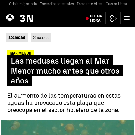
Crisis migratoria
Incendios forestales
Incidente Altea
Guerra Ucrania
Antena
ÚLTIMA
Noticias
3
HORA
sociedad
Sucesos
MAR MENOR
Las medusas llegan al Mar
Menor mucho antes que otros
años
El aumento de las temperaturas en estas
aguas ha provocado esta plaga que
preocupa en el sector hotelero de la zona.
Invasión de medusas en el Mar Menor |
Antena 3 Noticias