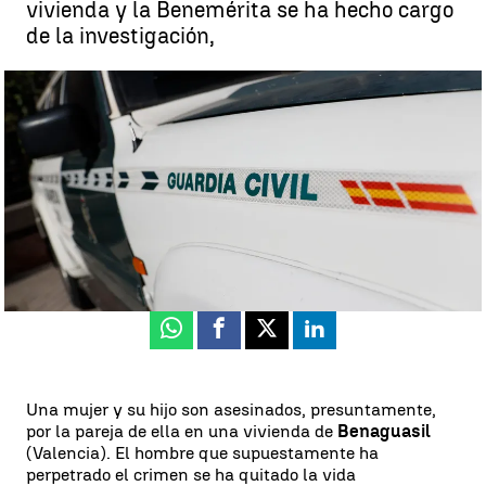
vivienda y la Benemérita se ha hecho cargo
de la investigación,
Crimen en Benaguasil (Valencia) |
EFE
Rosario Miñano
Actualizado:
07 de junio de 2024, 21:38
Publicado:
07 de junio de 2024, 18:34
Whatsapp
Facebook
X
Linkedin
Una mujer y su hijo son asesinados, presuntamente,
por la pareja de ella en una vivienda de
Benaguasil
(Valencia). El hombre que supuestamente ha
perpetrado el crimen se ha quitado la vida