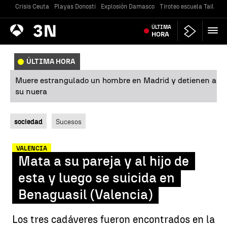
Crisis Ceuta
Playas Donosti
Explosión Damasco
Tiroteo escuela Tailandi
Antena
ÚLTIMA
Noticias
3
HORA
ÚLTIMA HORA
Muere estrangulado un hombre en Madrid y detienen a
su nuera
sociedad
Sucesos
VALENCIA
Mata a su pareja y al hijo de
esta y luego se suicida en
Benaguasil (Valencia)
Los tres cadáveres fueron encontrados en la