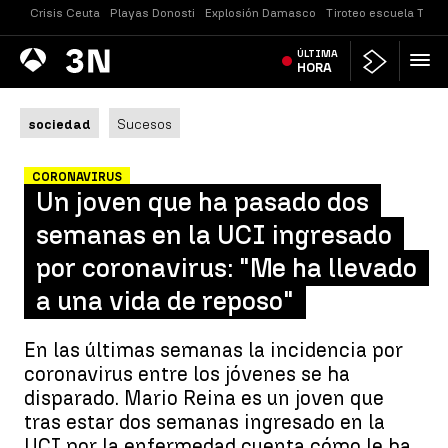
Crisis Ceuta
Playas Donosti
Explosión Damasco
Tiroteo escuela Taila
Antena
ÚLTIMA
Noticias
3
HORA
sociedad
Sucesos
CORONAVIRUS
Un joven que ha pasado dos
semanas en la UCI ingresado
por coronavirus: "Me ha llevado
a una vida de reposo"
En las últimas semanas la incidencia por
coronavirus entre los jóvenes se ha
disparado. Mario Reina es un joven que
tras estar dos semanas ingresado en la
UCI por la enfermedad cuenta cómo le ha