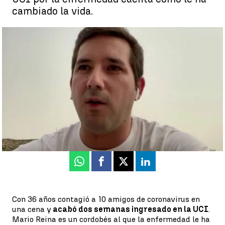
cambiado la vida.
Mario Reina, un joven al que pasar dos semanas en la UCI
ingresado por coronavirus ha cambiado la vida |
Antena 3
Noticias
Antena 3 Noticias
Actualizado:
11 de julio de 2021, 22:15
Publicado:
11 de julio de 2021, 22:13
Whatsapp
Facebook
X
Linkedin
Con 36 años contagió a 10 amigos de coronavirus en
una cena y
acabó dos semanas ingresado en la UCI
.
Mario Reina es un cordobés al que la enfermedad le ha