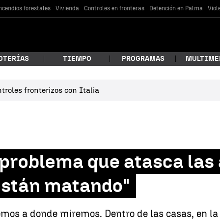
ncendios forestales
Vivienda
Controles en fronteras
Detención en Palma
Viol
OTERÍAS
TIEMPO
PROGRAMAS
MULTIME
roles fronterizos con Italia
 estás buscando?
o problema que atasca las 
 están matando"
car
emos a donde miremos. Dentro de las casas, en la c