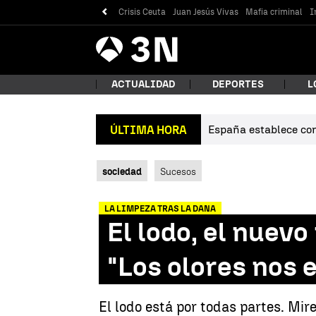
Crisis Ceuta
Juan Jesús Vivas
Mafia criminal
I
Antena
Noticias
3
ACTUALIDAD
DEPORTES
L
España establece cont
ÚLTIMA HORA
¿Qué
sociedad
Sucesos
LA LIMPEZA TRAS LA DANA
El lodo, el nuev
"Los olores nos
Bus
El lodo está por todas partes. Mir