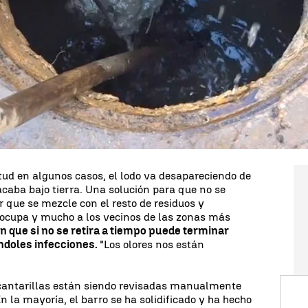
l lodo a la calle aunque el problema es que
arillas. Nuestra compañera de Antena 3 Noticias
 limpieza de parte de los casi cinco millones de
que se extienden por la zona de la catástrofe.
Es la
para asfaltar una carretera de Madrid a través de
v, Ucrania,
pero en esta ocasión empieza a
res problemas. Acabar con ello es urgente. Por eso
 a
9 canteras valencianas de 8 municipios
Turia, Buñol, Corbera, Llaurí, Bellús y Azteneta
itud en algunos casos, el lodo va desapareciendo de
 acaba bajo tierra. Una solución para que no se
r que se mezcle con el resto de residuos y
eocupa y mucho a los vecinos de las zonas más
 que si no se retira a tiempo puede terminar
ndoles infecciones.
"Los olores nos están
.
cantarillas están siendo revisadas manualmente
En la mayoría, el barro se ha solidificado y ha hecho