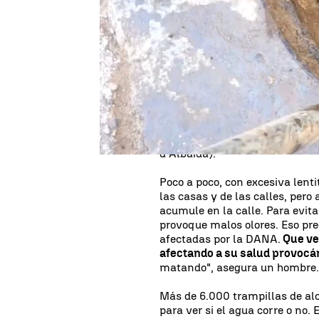
Con las palas van extrayendo e
terminan atascando las alcant
Isabel Goyanes es testigo de la
metros cúbicos de barro y lodo 
cantidad que sería necesaria 
toda Europa hasta llegar a Kie
convertirse en uno de los mayo
ya han empezado a trasladarlo
(Bétera, Náquera, Riba-roja de 
d'Albaida).
Poco a poco, con excesiva lent
las casas y de las calles, pero
acumule en la calle. Para evita
provoque malos olores. Eso pr
afectadas por la DANA.
Que ven
afectando a su salud provocá
matando", asegura un hombre
Más de 6.000 trampillas de al
para ver si el agua corre o no. 