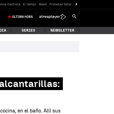
encia machista
El tiempo
Messi
Protestas Sóller
ÚLTIMA
HORA
DIA
SERIES
NEWSLETTER
alcantarillas:
ocina, en el baño. Allí sus