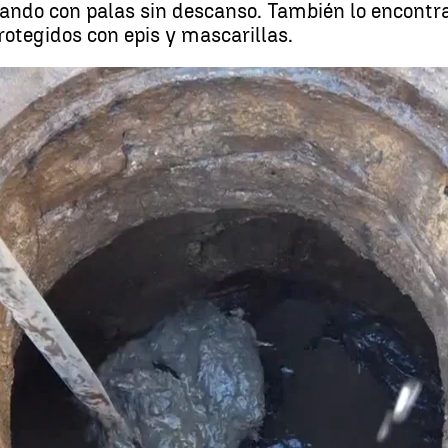
ando con palas sin descanso. También lo encontram
rotegidos con epis y mascarillas.
El lodo, el nuevo prob
Whatsapp
Facebook
X
Linkedin
18:44