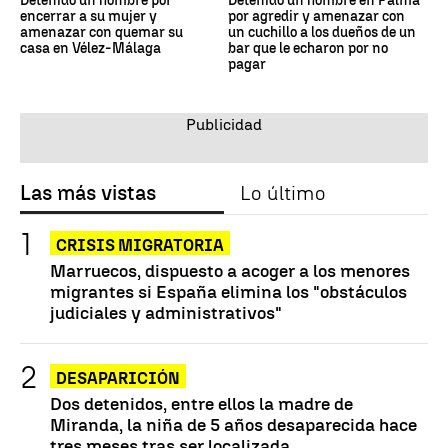
Detenido un hombre por
Detenido un hombre en Palma
encerrar a su mujer y
por agredir y amenazar con
amenazar con quemar su
un cuchillo a los dueños de un
casa en Vélez-Málaga
bar que le echaron por no
pagar
Las más vistas
Lo último
CRISIS MIGRATORIA
Marruecos, dispuesto a acoger a los menores
migrantes si España elimina los "obstáculos
judiciales y administrativos"
DESAPARICIÓN
Dos detenidos, entre ellos la madre de
Miranda, la niña de 5 años desaparecida hace
tres meses tras ser localizada