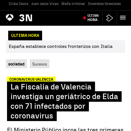
Crisis Ceuta
Juan Jesús Vivas
Mafia criminal
Incendios forestales
Vivi
Antena
ÚLTIMA
Noticias
3
HORA
ÚLTIMA HORA
España establece controles fronterizos con Italia
sociedad
Sucesos
CORONAVIRUS VALENCIA
La Fiscalía de Valencia
investiga un geriátrico de Elda
con 71 infectados por
coronavirus
El Ministerio Público incoa las tres primeras