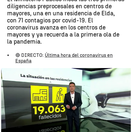
diligencias preprocesales en centros de
mayores, una en una residencia de Elda,
con 71 contagios por covid-19. El
coronavirus avanza en los centros de
mayores y ya recuerda a la primera ola de
la pandemia.
🔴 DIRECTO:
Última hora del coronavirus en
España
La Fiscalía de Valencia investiga un geriátrico de Elda con 71
infectados por coronavirus |
NUEVA RESIDENCIAS
Antena 3 Noticias
Actualizado:
04 de noviembre de 2020, 18:02
Publicado:
04 de noviembre de 2020, 17:21