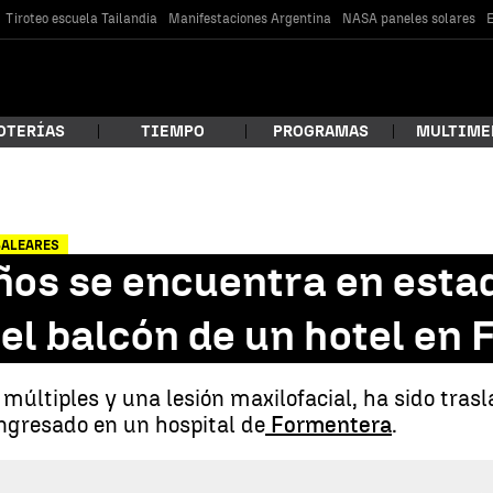
Tiroteo escuela Tailandia
Manifestaciones Argentina
NASA paneles solares
E
OTERÍAS
TIEMPO
PROGRAMAS
MULTIME
 estás buscando?
 BALEARES
ños se encuentra en esta
 el balcón de un hotel en
 múltiples y una lesión maxilofacial, ha sido tra
ngresado en un hospital de
Formentera
.
car