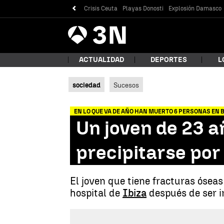
Crisis Ceuta
Playas Donosti
Explosión Damasco
Antena
Noticias
3
ACTUALIDAD
DEPORTES
L
sociedad
Sucesos
¿Qué
EN LO QUE VA DE AÑO HAN MUERTO 6 PERSONAS EN
Un joven de 23 a
precipitarse por
El joven que tiene fracturas óseas
hospital de
Ibiza
después de ser i
Bus