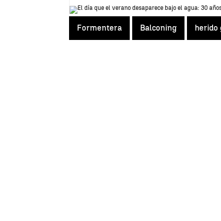
Formentera
Balconing
herido