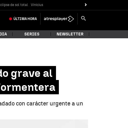
clipse de sol total
Vinicius
ÚLTIMA
HORA
DIA
SERIES
NEWSLETTER
do grave al
 Formentera
sladado con carácter urgente a un