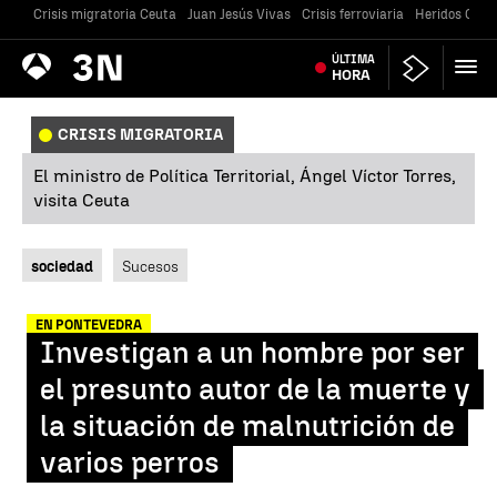
Crisis migratoria Ceuta
Juan Jesús Vivas
Crisis ferroviaria
Heridos Caste
Antena
ÚLTIMA
Noticias
3
HORA
CRISIS MIGRATORIA
El ministro de Política Territorial, Ángel Víctor Torres,
visita Ceuta
sociedad
Sucesos
EN PONTEVEDRA
Investigan a un hombre por ser
el presunto autor de la muerte y
la situación de malnutrición de
varios perros