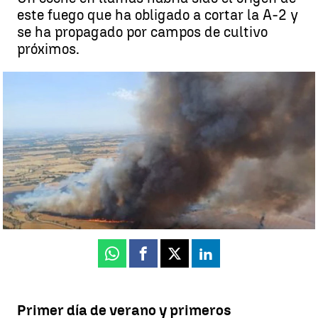
este fuego que ha obligado a cortar la A-2 y
se ha propagado por campos de cultivo
próximos.
Un incendio en Granyena de Segarra, Lleida, obliga a confinar a
unas 10.000 personas de cuatro pueblos |
EFE
Tania Taboada
Actualizado:
21 de junio de 2025, 22:28
Publicado:
21 de junio de 2025, 20:25
Whatsapp
Facebook
X
Linkedin
Primer día de verano y primeros