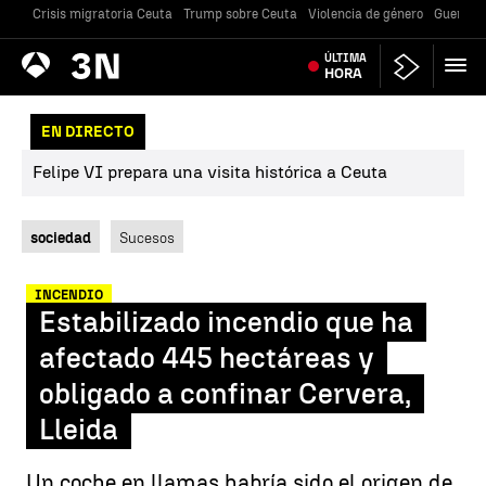
Crisis migratoria Ceuta
Trump sobre Ceuta
Violencia de género
Guerra U
Antena
ÚLTIMA
Noticias
3
HORA
EN DIRECTO
Felipe VI prepara una visita histórica a Ceuta
sociedad
Sucesos
INCENDIO
Estabilizado incendio que ha
afectado 445 hectáreas y
obligado a confinar Cervera,
Lleida
Un coche en llamas habría sido el origen de