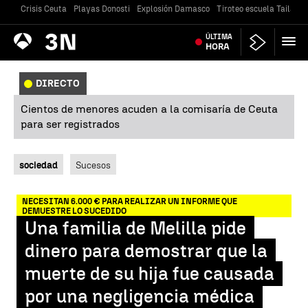
Crisis Ceuta
Playas Donosti
Explosión Damasco
Tiroteo escuela Tailandi
Antena
ÚLTIMA
Noticias
3
HORA
DIRECTO
Cientos de menores acuden a la comisaría de Ceuta
para ser registrados
sociedad
Sucesos
NECESITAN 6.000 € PARA REALIZAR UN INFORME QUE
DEMUESTRE LO SUCEDIDO
Una familia de Melilla pide
dinero para demostrar que la
muerte de su hija fue causada
por una negligencia médica