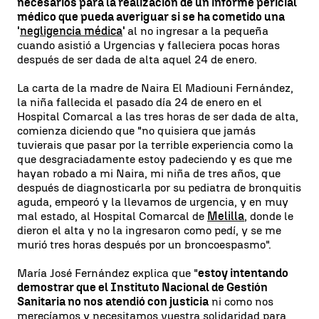
necesarios para la realización de un informe pericial
médico que pueda averiguar si se ha cometido una
'
negligencia médica
'
al no ingresar a la pequeña
cuando asistió a Urgencias y falleciera pocas horas
después de ser dada de alta aquel 24 de enero.
La carta de la madre de Naira El Madiouni Fernández,
la niña fallecida el pasado día 24 de enero en el
Hospital Comarcal a las tres horas de ser dada de alta,
comienza diciendo que "no quisiera que jamás
tuvierais que pasar por la terrible experiencia como la
que desgraciadamente estoy padeciendo y es que me
hayan robado a mi Naira, mi niña de tres años, que
después de diagnosticarla por su pediatra de bronquitis
aguda, empeoró y la llevamos de urgencia, y en muy
mal estado, al Hospital Comarcal de
Melilla
, donde le
dieron el alta y no la ingresaron como pedí, y se me
murió tres horas después por un broncoespasmo".
María José Fernández explica que "
estoy intentando
demostrar que el Instituto Nacional de Gestión
Sanitaria no nos atendió con justicia
ni como nos
merecíamos y necesitamos vuestra solidaridad para