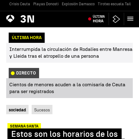
Crisis Ceuta
Playas Donosti
Explosión Damasco
Tiroteo escuela Tailandi
Antena
ÚLTIMA
Noticias
3
HORA
ÚLTIMA HORA
Interrumpida la circulación de Rodalíes entre Manresa
y Lleida tras el atropello de una persona
DIRECTO
Cientos de menores acuden a la comisaría de Ceuta
para ser registrados
sociedad
Sucesos
SEMANA SANTA
Estos son los horarios de los