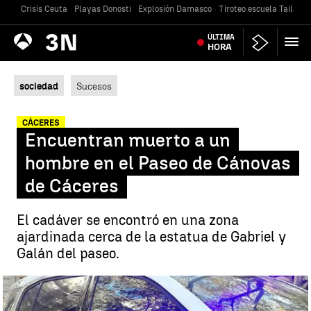
Crisis Ceuta
Playas Donosti
Explosión Damasco
Tiroteo escuela Tailandi
Antena
ÚLTIMA
Noticias
3
HORA
sociedad
Sucesos
CÁCERES
Encuentran muerto a un
hombre en el Paseo de Cánovas
de Cáceres
El cadáver se encontró en una zona
ajardinada cerca de la estatua de Gabriel y
Galán del paseo.