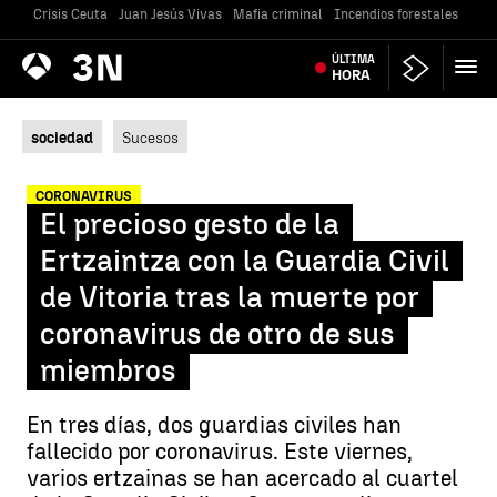
Crisis Ceuta
Juan Jesús Vivas
Mafia criminal
Incendios forestales
Vivi
Antena
ÚLTIMA
Noticias
3
HORA
sociedad
Sucesos
CORONAVIRUS
El precioso gesto de la
Ertzaintza con la Guardia Civil
de Vitoria tras la muerte por
coronavirus de otro de sus
miembros
En tres días, dos guardias civiles han
fallecido por coronavirus. Este viernes,
varios ertzainas se han acercado al cuartel