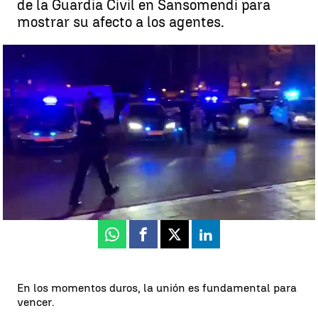
de la Guardia Civil en Sansomendi para
mostrar su afecto a los agentes.
El precioso gesto de la Ertzaintza con la Guardia Civil de Vitoria tras
la muerte por coronavirus de otro de sus miembros |
Antena 3
Noticias
Antena 3 Noticias
Actualizado:
20 de marzo de 2020, 23:05
Publicado:
20 de marzo de 2020, 22:59
Whatsapp
Facebook
X
Linkedin
En los momentos duros, la unión es fundamental para
vencer.