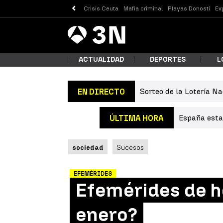
Crisis Ceuta
Mafia criminal
Playas Donosti
Ex
Antena
Noticias
3
ACTUALIDAD
DEPORTES
L
Sorteo de la Lotería Na
EN DIRECTO
¿Qué
España estab
ÚLTIMA HORA
sociedad
Sucesos
EFEMÉRIDES
Efemérides de ho
Busc
enero?