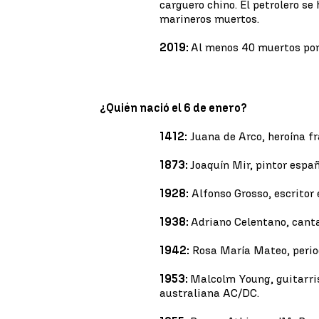
carguero chino. El petrolero s
marineros muertos.
2019:
Al menos 40 muertos por 
¿Quién nació el 6 de enero?
1412:
Juana de Arco, heroína f
1873:
Joaquín Mir, pintor españ
1928:
Alfonso Grosso, escritor 
1938:
Adriano Celentano, canta
1942:
Rosa María Mateo, perio
1953:
Malcolm Young, guitarri
australiana AC/DC.