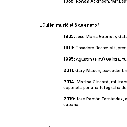
1955:
Rowan Atkinson, 'Mr.Bean'
¿Quién murió el 6 de enero?
1905:
José María Gabriel y Gal
1919:
Theodore Roosevelt, pres
1995:
Agustín (Piru) Gaínza, fu
2011:
Gary Mason, boxeador bri
2014:
Marina Ginestá, militant
española por una fotografía de
2019:
José Ramón Fernández, el
cubana.