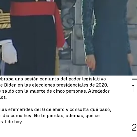
 de 2015 el Rey Felipe VI de Borbón
preside por
la
Pascua Militar
como jefe supremo de las
l formato tradicional que se había visto reducido
del Rey Juan Carlos I. Felipe VI pasó revista a la
a los 150 invitados, junto a la Reina Letizia, e
os militares.
 produce el
asalto al Capitolio de los Estados
L
es presidente saliente, Donald Trump, irrumpieron
ebraba una sesión conjunta del poder legislativo
Joe Biden en las elecciones presidenciales de 2020.
e saldó con la muerte de cinco personas. Alrededor
dos.
as efemérides del 6 de enero y consulta qué pasó,
n día como hoy. No te pierdas, además, qué se
ral de hoy.