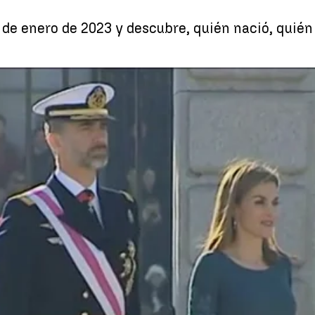
de enero de 2023 y descubre, quién nació, quién 
3: Primera Pascua Militar del Rey Felipe VI |
Efemérides de hoy 6 de enero
Whatsapp
Facebook
X
Linkedin