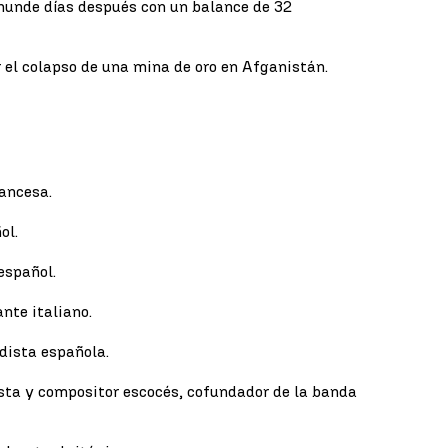
e hunde días después con un balance de 32
el colapso de una mina de oro en Afganistán.
rancesa.
ol.
español.
nte italiano.
dista española.
sta y compositor escocés, cofundador de la banda