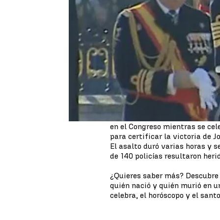
Tal día como hoy, el
6 de enero
primera vez la celebración de 
Fuerzas Armadas, recuperando e
por los problemas de movilidad 
Guardia Real, realizó el saludo 
impuso las condecoraciones a l
El 6 de enero, pero de 2021, se
Unidos
. Seguidores del entonc
en el Congreso mientras se cel
para certificar la victoria de 
El asalto duró varias horas y s
de 140 policías resultaron heri
¿Quieres saber más? Descubre l
quién nació y quién murió en u
celebra, el horóscopo y el santo