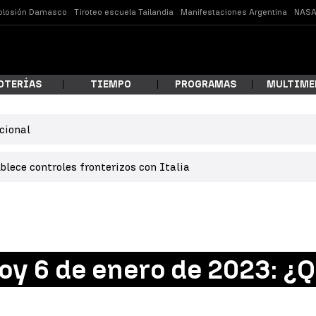
plosión Damasco
Tiroteo escuela Tailandia
Manifestaciones Argentina
NASA
OTERÍAS
TIEMPO
PROGRAMAS
MULTIME
cional
 estás buscando?
lece controles fronterizos con Italia
y 6 de enero de 2023: ¿Q
ar