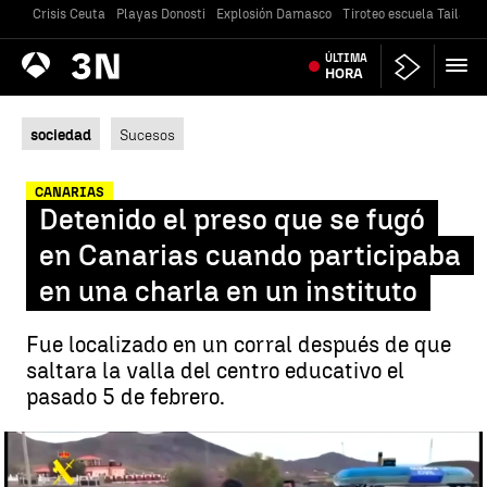
Crisis Ceuta
Playas Donosti
Explosión Damasco
Tiroteo escuela Tailandi
Antena
ÚLTIMA
Noticias
3
HORA
sociedad
Sucesos
CANARIAS
Detenido el preso que se fugó
en Canarias cuando participaba
en una charla en un instituto
Fue localizado en un corral después de que
saltara la valla del centro educativo el
pasado 5 de febrero.
Momento de la detención del preso fugado en Canarias |
Momento
de la detención del preso fugado en Canarias