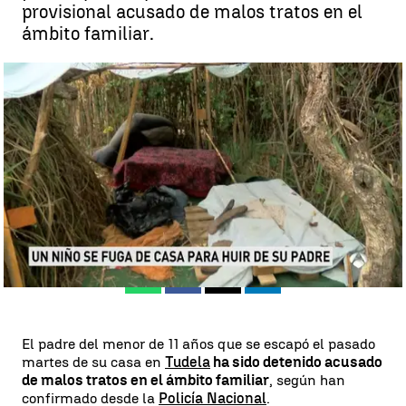
provisional acusado de malos tratos en el
ámbito familiar.
Detenido por malos tratos el padre del niño de 11 años que se
escapó de casa en Tudela |
Antena3.com ! Europa Press
Madrid
Antena 3 Noticias
Publicado:
29 de octubre de 2017, 13:04
Whatsapp
Facebook
X
Linkedin
El padre del menor de 11 años que se escapó el pasado
martes de su casa en
Tudela
ha sido detenido acusado
de malos tratos en el ámbito familiar
, según han
confirmado desde la
Policía Nacional
.