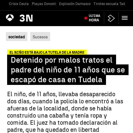
Crisis Ceuta
Playas Donosti
Explosión Damasco
Tiroteo escuela Tailandi
Antena
ÚLTIMA
Noticias
3
HORA
sociedad
Sucesos
EL NIÑO ESTÁ BAJO LA TUTELA DE LA MADRE
Detenido por malos tratos el
padre del niño de 11 años que se
escapó de casa en Tudela
El niño, de 11 años, llevaba desaparecido
dos días, cuando la policía lo encontró a las
afueras de la localidad, donde se había
construido una cabaña y tenía ropa y
comida. El juez ha tomado declaración al
padre, que ha quedado en libertad