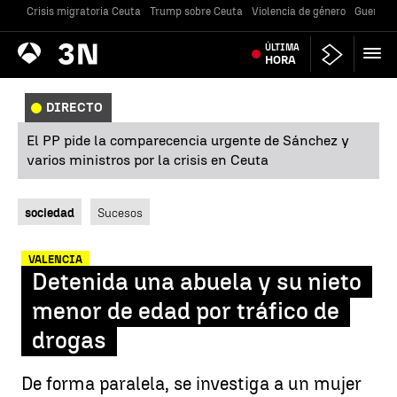
Crisis migratoria Ceuta
Trump sobre Ceuta
Violencia de género
Guerra U
Antena
ÚLTIMA
Noticias
3
HORA
DIRECTO
El PP pide la comparecencia urgente de Sánchez y
varios ministros por la crisis en Ceuta
sociedad
Sucesos
VALENCIA
Detenida una abuela y su nieto
menor de edad por tráfico de
drogas
De forma paralela, se investiga a un mujer