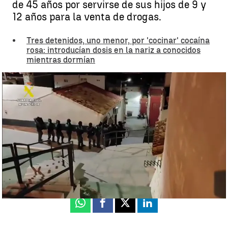
de 45 años por servirse de sus hijos de 9 y
12 años para la venta de drogas.
Tres detenidos, uno menor, por 'cocinar' cocaína
rosa: introducían dosis en la nariz a conocidos
mientras dormían
Abuela y nieto, detenidos |
Detenida una abuela y su nieto menor de
edad por tráfico de drogas
María Gil
Actualizado:
29 de marzo de 2024, 13:07
Publicado:
29 de marzo de 2024, 11:30
Whatsapp
Facebook
X
Linkedin