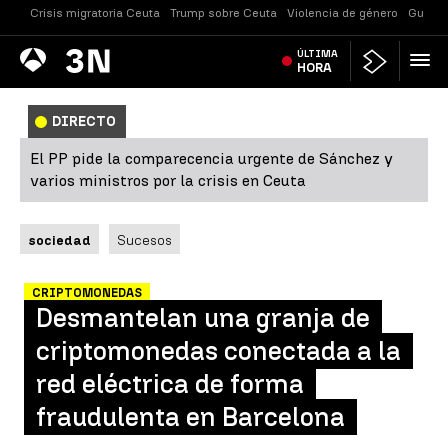
Crisis migratoria Ceuta
Trump sobre Ceuta
Violencia de género
Guerra
Antena
ÚLTIMA
Noticias
3
HORA
DIRECTO
El PP pide la comparecencia urgente de Sánchez y
varios ministros por la crisis en Ceuta
sociedad
Sucesos
CRIPTOMONEDAS
Desmantelan una granja de
criptomonedas conectada a la
red eléctrica de forma
fraudulenta en Barcelona