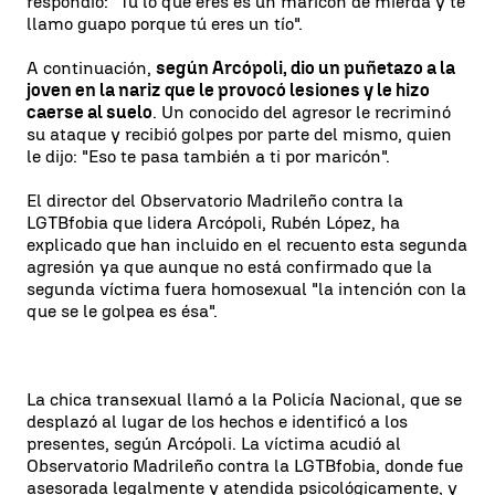
respondió: "Tú lo que eres es un maricón de mierda y te
llamo guapo porque tú eres un tío".
A continuación,
según Arcópoli, dio un puñetazo a la
joven en la nariz que le provocó lesiones y le hizo
caerse al suelo
. Un conocido del agresor le recriminó
su ataque y recibió golpes por parte del mismo, quien
le dijo: "Eso te pasa también a ti por maricón".
El director del Observatorio Madrileño contra la
LGTBfobia que lidera Arcópoli, Rubén López, ha
explicado que han incluido en el recuento esta segunda
agresión ya que aunque no está confirmado que la
segunda víctima fuera homosexual "la intención con la
que se le golpea es ésa".
La chica transexual llamó a la Policía Nacional, que se
desplazó al lugar de los hechos e identificó a los
presentes, según Arcópoli. La víctima acudió al
Observatorio Madrileño contra la LGTBfobia, donde fue
asesorada legalmente y atendida psicológicamente, y