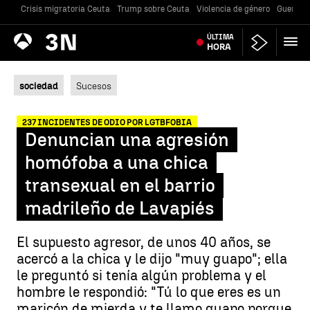
Crisis migratoria Ceuta
Trump sobre Ceuta
Violencia de género
Guerra U
Antena
ÚLTIMA
Noticias
3
HORA
sociedad
Sucesos
237 INCIDENTES DE ODIO POR LGTBFOBIA
Denuncian una agresión
homófoba a una chica
transexual en el barrio
madrileño de Lavapiés
El supuesto agresor, de unos 40 años, se
acercó a la chica y le dijo "muy guapo"; ella
le preguntó si tenía algún problema y el
hombre le respondió: "Tú lo que eres es un
maricón de mierda y te llamo guapo porque