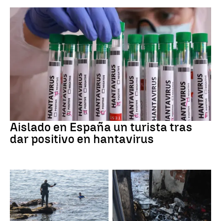
Hantavirus
Aislado en España un turista tras
dar positivo en hantavirus
Ceuta
Cataluña