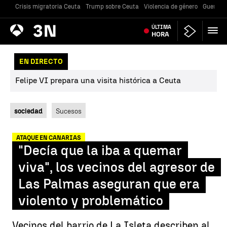
Crisis migratoria Ceuta
Trump sobre Ceuta
Violencia de género
Guerra U
Antena
ÚLTIMA
Noticias
3
HORA
EN DIRECTO
Felipe VI prepara una visita histórica a Ceuta
sociedad
Sucesos
ATAQUE EN CANARIAS
"Decía que la iba a quemar
viva", los vecinos del agresor de
Las Palmas aseguran que era
violento y problemático
Vecinos del barrio de La Isleta describen al