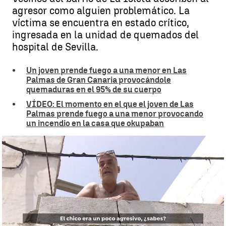
agresor como alguien problemático. La
víctima se encuentra en estado crítico,
ingresada en la unidad de quemados del
hospital de Sevilla.
Un joven prende fuego a una menor en Las
Palmas de Gran Canaria provocándole
quemaduras en el 95% de su cuerpo
VÍDEO: El momento en el que el joven de Las
Palmas prende fuego a una menor provocando
un incendio en la casa que okupaban
Los vecinos del agresor de una menor en Las Palmas |
Antena 3
Noticias
Beatriz García