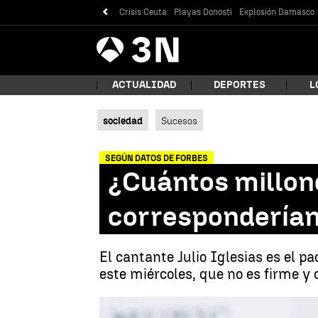
Crisis Ceuta
Playas Donosti
Explosión Damasco
Antena
Noticias
3
ACTUALIDAD
DEPORTES
L
sociedad
Sucesos
¿Qué
SEGÚN DATOS DE FORBES
¿Cuántos millone
corresponderían 
El cantante Julio Iglesias es el p
este miércoles, que no es firme y 
Bus