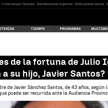
Tiroteo escuela Tailandia
Manifestaciones Argentina
NASA paneles solares
E
OTERÍAS
TIEMPO
PROGRAMAS
MULTIME
 estás buscando?
s de la fortuna de Julio I
a su hijo, Javier Santos?
adre de Javier Sánchez Santos, de 43 años, según 
que puede ser recurrida ante la Audiencia Provinc
car
¿Cuántos millones de la fortuna de Julio Iglesias correspo