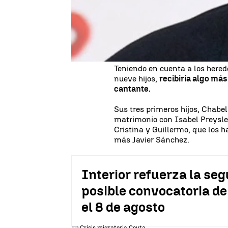
Según Forbes, la fortuna del 
de euros. Lo que correspondería
otra tercera parte correspondie
propio Iglesias.
Teniendo en cuenta a los hered
nueve hijos,
recibiría algo más
cantante.
Sus tres primeros hijos, Chabeli
matrimonio con Isabel Preysler,
Cristina y Guillermo, que los h
más Javier Sánchez.
Interior refuerza la seg
posible convocatoria de
el 8 de agosto