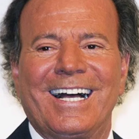
Whatsapp
Facebook
X
Linkedin
 Santos
es
hijo biológico
del cantante Julio
lo en el magistrado estima la demanda la
ante, que tiene nueve hijos contando a Javier
ntencia.