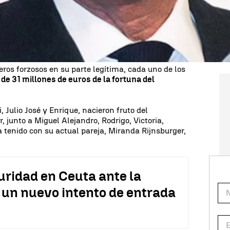
cantante en 2018 estaba valorada en 850 millones
 una tercera parte legítima para los hijos, más
nte a la parte de mejora, aunque ésta la decida el
eros forzosos en su parte legítima, cada uno de los
 de 31 millones de euros de la fortuna del
, Julio José y Enrique, nacieron fruto del
 junto a Miguel Alejandro, Rodrigo, Victoria,
a tenido con su actual pareja, Miranda Rijnsburger,
uridad en Ceuta ante la
 un nuevo intento de entrada