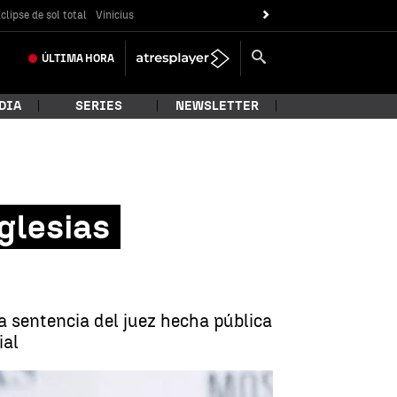
clipse de sol total
Vinicius
ÚLTIMA
HORA
DIA
SERIES
NEWSLETTER
glesias
la sentencia del juez hecha pública
ial
nderían a su hijo, Javier Santos? |
Antena 3 Noticias