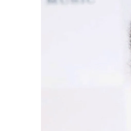
Madrid
Antena 3 Noticias
Actualizado:
10 de julio de 2019, 15:06
Publicado:
10 de julio de 2019, 12:49
Según un juez, J
avier Sánchez
Iglesias.
Así lo consta un fal
paternidad de Sánchez. El cant
Sánchez, puede recurrir a la se