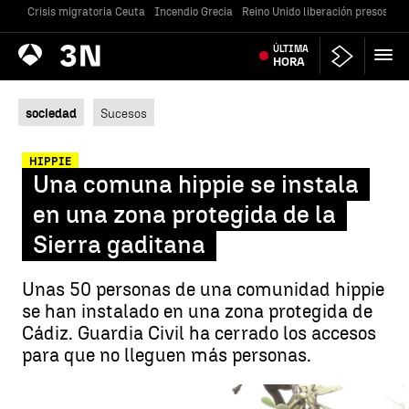
Crisis migratoria Ceuta
Incendio Grecia
Reino Unido liberación presos
Gu
Antena
ÚLTIMA
Noticias
3
HORA
sociedad
Sucesos
HIPPIE
Una comuna hippie se instala
en una zona protegida de la
Sierra gaditana
Unas 50 personas de una comunidad hippie
se han instalado en una zona protegida de
Cádiz. Guardia Civil ha cerrado los accesos
para que no lleguen más personas.
La 'familia arcoíris' reaparece en España |
Antena 3 Noticias