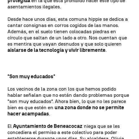
protegida
en la que está prohibido hacer este tipo de
asentamientos ilegales.
Desde hace unos días, esta comuna hippie se dedica a
cantar consignas en corros cogidos de las manos.
Además, en el suelo tienen colocadas piedras en
círculo que saltan de un lado a otro. Nos cuentan que
es mentira que vayan desnudos y que solo quieren
aislarse de la tecnología y vivir libremente
.
"Son muy educados"
Los vecinos de la zona con los que hemos podido
hablar señalan que no están dando problemas porque
"son muy educados". Ahora bien, lo que no les parece
bien es que estén en
una zona donde no se permite
hacer acampadas
.
El
Ayuntamiento de Beneacocaz
niega que se les
concediera el permiso a este colectivo para poder
establecerse durante unos días. Su alcaldesa, Olivia