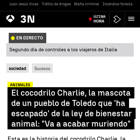
Juan Jesús Vivas
Tráfico de drogas
Mafia criminal
Incendios forestales
Antena
ÚLTIMA
Noticias
3
HORA
EN DIRECTO
Segundo día de controles a los viajeros de Italia
sociedad
Sucesos
ANIMALES
El cocodrilo Charlie, la mascota
de un pueblo de Toledo que 'ha
escapado' de la ley de bienestar
animal: "Va a acabar muriendo"
Esta es la historia del cocodrilo Charlie, la