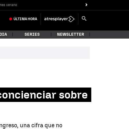
nes verano
ÚLTIMA
HORA
DIA
SERIES
NEWSLETTER
 concienciar sobre
greso, una cifra que no