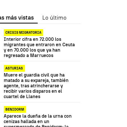
as más vistas
Lo último
CRISIS MIGRATORIA
Interior cifra en 72.000 los
migrantes que entraron en Ceuta
y en 70.000 los que ya han
regresado a Marruecos
ASTURIAS
Muere el guardia civil que ha
matado a su expareja, también
agente, tras atrincherarse y
recibir varios disparos en el
cuartel de Llanes
BENIDORM
Aparece la dueña de la urna con
cenizas hallada en un
supermercado de Benidorm: la