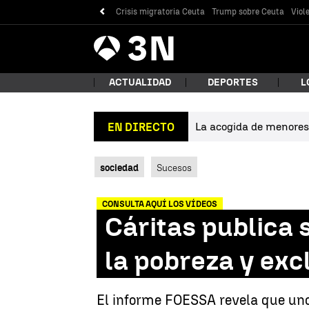
Crisis migratoria Ceuta
Trump sobre Ceuta
Viol
Antena
Noticias
3
ACTUALIDAD
DEPORTES
L
La acogida de menores 
EN DIRECTO
¿Qué
sociedad
Sucesos
CONSULTA AQUÍ LOS VÍDEOS
Cáritas publica 
la pobreza y exc
Bus
El informe FOESSA revela que uno