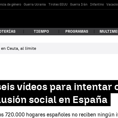
encia de género
Guerra Ucrania
Tiroteo EEUU
Guerra Irán
Infantino
Vacacio
OTERÍAS
TIEMPO
PROGRAMAS
MULTIME
en Ceuta, al límite
 estás buscando?
seis vídeos para intentar
lusión social en España
car
s 720.000 hogares españoles no reciben ningún in