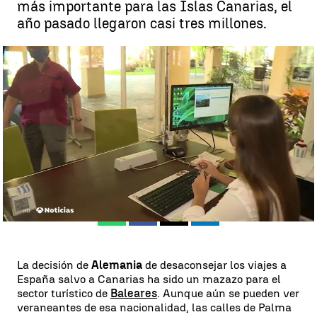
más importante para las Islas Canarias, el
año pasado llegaron casi tres millones.
Canarias mira ya hacia su temporada fuerte que comienza en otoño
tras un verano atípico |
Antena 3 Noticias
Antena 3 Noticias
Publicado:
16 de agosto de 2020, 16:46
Whatsapp
Facebook
X
Linkedin
La decisión de
Alemania
de desaconsejar los viajes a
España salvo a Canarias ha sido un mazazo para el
sector turístico de
Baleares
. Aunque aún se pueden ver
veraneantes de esa nacionalidad, las calles de Palma