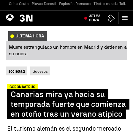
Crisis Ceuta
Playas Donosti
Explosión Damasco
Tiroteo escuela Tailandi
Antena
ÚLTIMA
Noticias
3
HORA
ÚLTIMA HORA
Muere estrangulado un hombre en Madrid y detienen a
su nuera
sociedad
Sucesos
CORONAVIRUS
Canarias mira ya hacia su
temporada fuerte que comienza
en otoño tras un verano atípico
El turismo alemán es el segundo mercado