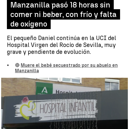
Manzanilla pasó 18 horas sin
comer ni beber, con frío y falta
de oxígeno
El pequeño Daniel continúa en la UCI del
Hospital Virgen del Rocío de Sevilla, muy
grave y pendiente de evolución.
🔴
Muere el bebé secuestrado por su abuelo en
Manzanilla
El niño de Huelva continúa muy grave |
antena3noticias.com
Álvaro Perreau
Publicado:
12 de diciembre de 2022, 17:35