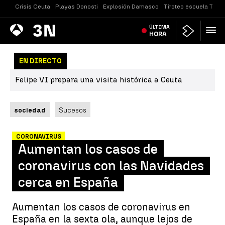
Crisis Ceuta
Playas Donosti
Explosión Damasco
Tiroteo escuela Taila
Antena
ÚLTIMA
Noticias
3
HORA
EN DIRECTO
Felipe VI prepara una visita histórica a Ceuta
sociedad
Sucesos
CORONAVIRUS
Aumentan los casos de
coronavirus con las Navidades
cerca en España
Aumentan los casos de coronavirus en
España en la sexta ola, aunque lejos de