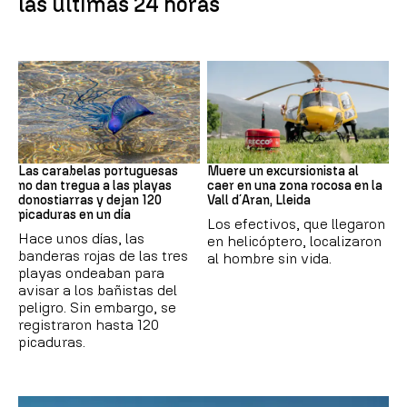
las últimas 24 horas
PAÍS VASCO
Cataluña
Las carabelas portuguesas
Muere un excursionista al
no dan tregua a las playas
caer en una zona rocosa en la
donostiarras y dejan 120
Vall d´Aran, Lleida
picaduras en un día
Los efectivos, que llegaron
Hace unos días, las
en helicóptero, localizaron
banderas rojas de las tres
al hombre sin vida.
playas ondeaban para
avisar a los bañistas del
peligro. Sin embargo, se
registraron hasta 120
picaduras.