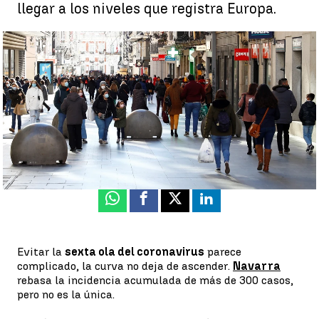
llegar a los niveles que registra Europa.
Aumentan los casos de coronavirus con las Navidades cerca en
España |
EFE
Antena 3 Noticias
Publicado:
20 de noviembre de 2021, 15:21
Whatsapp
Facebook
X
Linkedin
Evitar la
sexta ola del coronavirus
parece
complicado, la curva no deja de ascender.
Navarra
rebasa la incidencia acumulada de más de 300 casos,
pero no es la única.