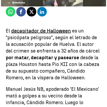
Publicado:
24 de octubre de 2022, 17:47
Whatsapp
Facebook
X
Linkedin
El
decapitador de Halloween
es un
"psicópata peligroso", según el letrado de
la acusación popular de Huelva. El autor
del crimen se enfrenta a 32 años de cárcel
por matar, decapitar y pasearse
desde la
plaza Houston hasta Pio XII con la cabeza
de su supuesto compañero, Cándido
Romero, en la víspera de Halloween.
Manuel Jesús NB, apoderado 'El Mexicano'
mató a golpes a su vecino desde la
infancia, Cándido Romero. Luego lo