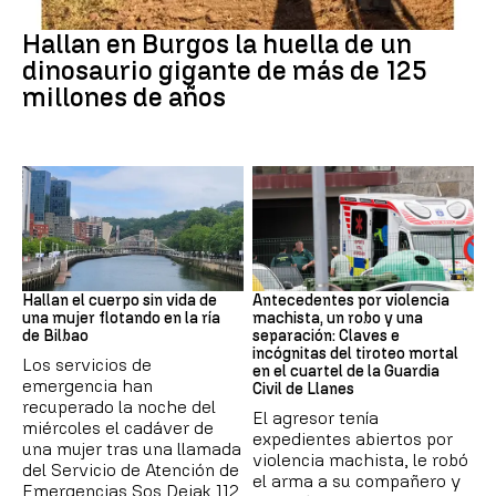
Dinosaurios
Hallan en Burgos la huella de un
dinosaurio gigante de más de 125
millones de años
BILBAO
ASTURIAS
Hallan el cuerpo sin vida de
Antecedentes por violencia
una mujer flotando en la ría
machista, un robo y una
de Bilbao
separación: Claves e
incógnitas del tiroteo mortal
Los servicios de
en el cuartel de la Guardia
emergencia han
Civil de Llanes
recuperado la noche del
El agresor tenía
miércoles el cadáver de
expedientes abiertos por
una mujer tras una llamada
violencia machista, le robó
del Servicio de Atención de
el arma a su compañero y
Emergencias Sos Deiak 112.