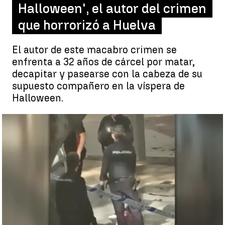
Halloween', el autor del crimen
que horrorizó a Huelva
El autor de este macabro crimen se
enfrenta a 32 años de cárcel por matar,
decapitar y pasearse con la cabeza de su
supuesto compañero en la víspera de
Halloween.
El momento de la detención del hombre que se paseaba con la
cabeza de un hombre por Huelva |
Identificado pero no detenido
el hombre que se paseaba con la cabeza de un hombre en una
bolsa por Huelva
Emilia Rial