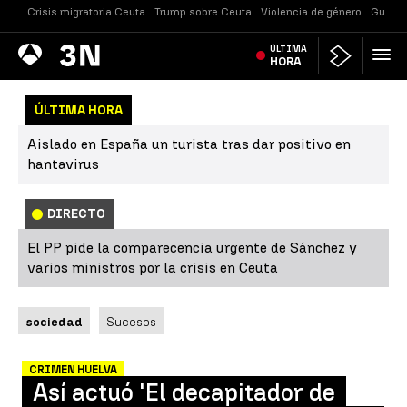
Crisis migratoria Ceuta
Trump sobre Ceuta
Violencia de género
Guerra
Antena
ÚLTIMA
Noticias
3
HORA
ÚLTIMA HORA
Aislado en España un turista tras dar positivo en
hantavirus
DIRECTO
El PP pide la comparecencia urgente de Sánchez y
varios ministros por la crisis en Ceuta
sociedad
Sucesos
CRIMEN HUELVA
Así actuó 'El decapitador de