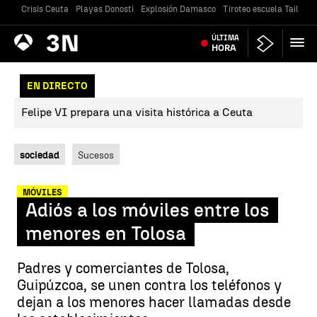
Crisis Ceuta
Playas Donosti
Explosión Damasco
Tiroteo escuela Tailandi
Antena
ÚLTIMA
Noticias
3
HORA
EN DIRECTO
Felipe VI prepara una visita histórica a Ceuta
sociedad
Sucesos
MÓVILES
Adiós a los móviles entre los
menores en Tolosa
Padres y comerciantes de Tolosa,
Guipúzcoa, se unen contra los teléfonos y
dejan a los menores hacer llamadas desde