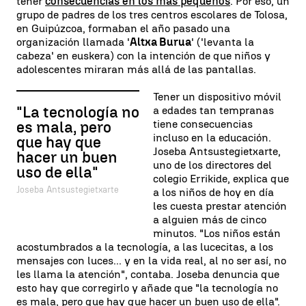
tener
consecuencias en los más pequeños
. Por eso, un
grupo de padres de los tres centros escolares de Tolosa,
en Guipúzcoa, formaban el año pasado una
organización llamada '
Altxa Burua
' ('levanta la
cabeza' en euskera) con la intención de que niños y
adolescentes miraran más allá de las pantallas.
Tener un dispositivo móvil
"La tecnología no
a edades tan tempranas
tiene consecuencias
es mala, pero
incluso en la educación.
que hay que
Joseba Antsustegietxarte,
hacer un buen
uno de los directores del
uso de ella"
colegio Errikide, explica que
Joseba Antsustegietxarte
a los niños de hoy en día
les cuesta prestar atención
a alguien más de cinco
minutos. "Los niños están
acostumbrados a la tecnología, a las lucecitas, a los
mensajes con luces... y en la vida real, al no ser así, no
les llama la atención", contaba. Joseba denuncia que
esto hay que corregirlo y añade que "la tecnología no
es mala, pero que hay que hacer un buen uso de ella".