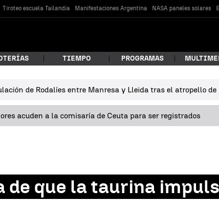
Tiroteo escuela Tailandia
Manifestaciones Argentina
NASA paneles solares
E
OTERÍAS
TIEMPO
PROGRAMAS
MULTIME
lación de Rodalíes entre Manresa y Lleida tras el atropello d
 estás buscando?
res acuden a la comisaría de Ceuta para ser registrados
a de que la taurina impul
car