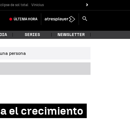
clipse de sol total
Vinicius
ÚLTIMA
HORA
DIA
SERIES
NEWSLETTER
e una persona
sa el crecimiento