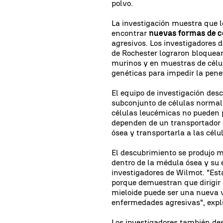
polvo.
La investigación muestra que l
encontrar
nuevas formas de c
agresivos. Los investigadores 
de Rochester lograron bloquear
murinos y en muestras de cél
genéticas para impedir la pene
El equipo de investigación desc
subconjunto de células normal
células leucémicas no pueden p
dependen de un transportador d
ósea y transportarla a las cél
El descubrimiento se produjo m
dentro de la médula ósea y su 
investigadores de Wilmot. "E
porque demuestran que dirigir 
mieloide puede ser una nueva v
enfermedades agresivas", expl
Los investigadores también des