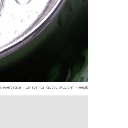
s energética
Imagen de Racool_studio en Freepik