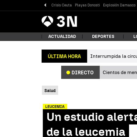
Crisis Ceuta
Playas Donosti
Explosión Damasco
Antena
Noticias
3
ACTUALIDAD
DEPORTES
L
Interrumpida la circu
ÚLTIMA HORA
¿Qué
Cientos de meno
DIRECTO
Salud
LEUCEMIA
Un estudio alert
Bus
de la leucemia