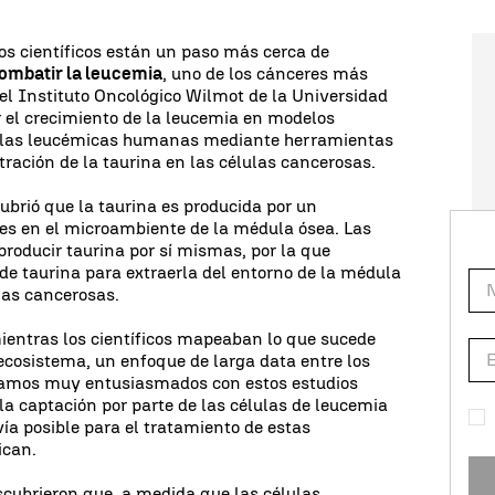
os científicos están un paso más cerca de
ombatir la leucemia
, uno de los cánceres más
del Instituto Oncológico Wilmot de la Universidad
 el crecimiento de la leucemia en modelos
ulas leucémicas humanas mediante herramientas
tración de la taurina en las células cancerosas.
ubrió que la taurina es producida por un
es en el microambiente de la médula ósea. Las
roducir taurina por sí mismas, por la que
e taurina para extraerla del entorno de la médula
ulas cancerosas.
ientras los científicos mapeaban lo que sucede
ecosistema, un enfoque de larga data entre los
stamos muy entusiasmados con estos estudios
la captación por parte de las células de leucemia
ía posible para el tratamiento de estas
ican.
cubrieron que, a medida que las células