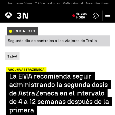
Juan Jesús Vivas
Tráfico de drogas
Mafia criminal
Incendios forestale
Antena
ÚLTIMA
Noticias
3
HORA
EN DIRECTO
Segundo día de controles a los viajeros de Italia
Salud
VACUNA ASTRAZENECA
La EMA recomienda seguir
administrando la segunda dosis
de AstraZeneca en el intervalo
de 4 a 12 semanas después de la
primera