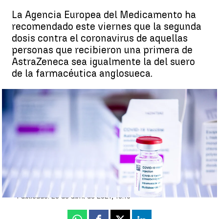
La Agencia Europea del Medicamento ha
recomendado este viernes que la segunda
dosis contra el coronavirus de aquellas
personas que recibieron una primera de
AstraZeneca sea igualmente la del suero
de la farmacéutica anglosueca.
La EMA recomienda seguir administrando la segunda dosis de
AstraZeneca en el intervalo de 4 a 12 semanas después de la
primera |
EMA
Antena 3 Noticias
Actualizado:
23 de abril de 2021, 21:24
Publicado:
23 de abril de 2021, 16:10