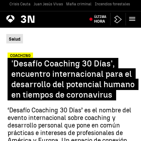
Crisis Ceuta
Juan Jesús Vivas
Mafia criminal
Incendios forestales
Vivi
Antena
ÚLTIMA
Noticias
3
HORA
Salud
COACHING
'Desafío Coaching 30 Días',
encuentro internacional para el
desarrollo del potencial humano
en tiempos de coronavirus
‘Desafío Coaching 30 Días’ es el nombre del
evento internacional sobre coaching y
desarrollo personal que pone en común
prácticas e intereses de profesionales de
América y Europa. Un espacio de conexión