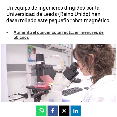
Un equipo de ingenieros dirigidos por la
Universidad de Leeds (Reino Unido) han
desarrollado este pequeño robot magnético.
Aumenta el cáncer colorrectal en menores de
50 años
Así es el robot magnético que posibilitaría la biopsia virtual a través
de imágenes 3D |
Antena 3 Noticias
Ángela Clemente
Publicado:
31 de marzo de 2025, 16:51
Whatsapp
Facebook
X
Linkedin