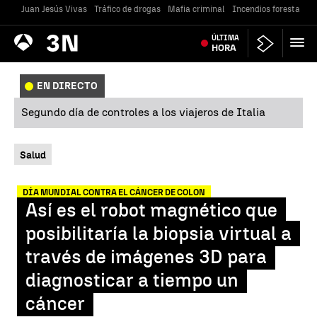
Juan Jesús Vivas
Tráfico de drogas
Mafia criminal
Incendios forestales
Antena
ÚLTIMA
Noticias
3
HORA
EN DIRECTO
Segundo día de controles a los viajeros de Italia
Salud
DÍA MUNDIAL CONTRA EL CÁNCER DE COLON
Así es el robot magnético que
posibilitaría la biopsia virtual a
través de imágenes 3D para
diagnosticar a tiempo un
cáncer