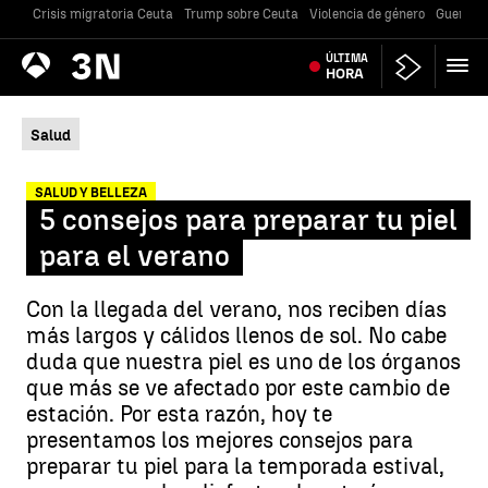
Crisis migratoria Ceuta
Trump sobre Ceuta
Violencia de género
Guerra U
Antena
ÚLTIMA
Noticias
3
HORA
Salud
SALUD Y BELLEZA
5 consejos para preparar tu piel
para el verano
Con la llegada del verano, nos reciben días
más largos y cálidos llenos de sol. No cabe
duda que nuestra piel es uno de los órganos
que más se ve afectado por este cambio de
estación. Por esta razón, hoy te
presentamos los mejores consejos para
preparar tu piel para la temporada estival,