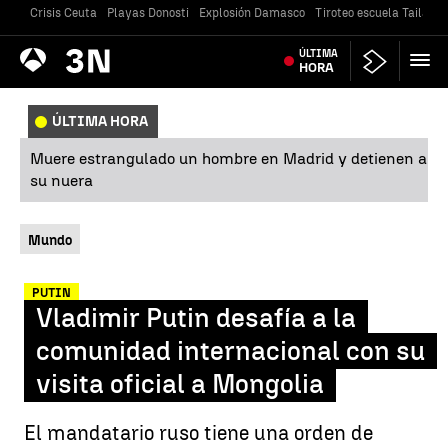
Crisis Ceuta
Playas Donosti
Explosión Damasco
Tiroteo escuela Tailandi
Antena
ÚLTIMA
Noticias
3
HORA
ÚLTIMA HORA
Muere estrangulado un hombre en Madrid y detienen a
su nuera
Mundo
PUTIN
Vladimir Putin desafía a la
comunidad internacional con su
visita oficial a Mongolia
El mandatario ruso tiene una orden de