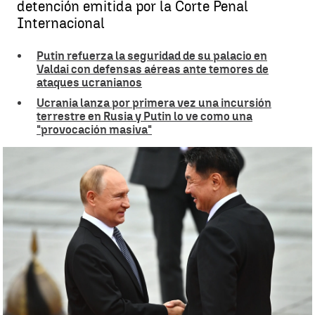
detención emitida por la Corte Penal
Internacional
Putin refuerza la seguridad de su palacio en
Valdai con defensas aéreas ante temores de
ataques ucranianos
Ucrania lanza por primera vez una incursión
terrestre en Rusia y Putin lo ve como una
"provocación masiva"
Vladimir Putin desafía a la comunidad internacional con su visita
oficial a Mongolia |
Europa Press
Celia de Santiago
Publicado:
03 de septiembre de 2024, 21:28