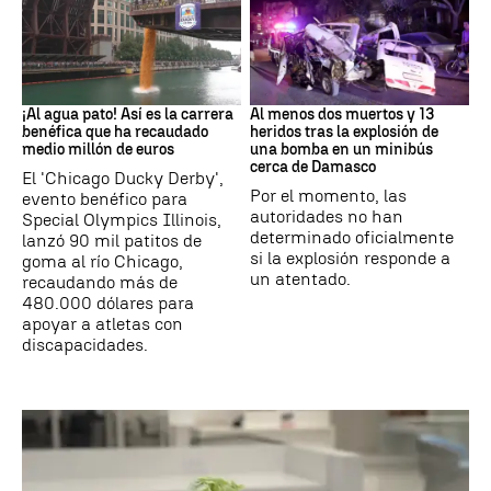
EEUU
SIRIA
¡Al agua pato! Así es la carrera
Al menos dos muertos y 13
benéfica que ha recaudado
heridos tras la explosión de
medio millón de euros
una bomba en un minibús
cerca de Damasco
El 'Chicago Ducky Derby',
Por el momento, las
evento benéfico para
autoridades no han
Special Olympics Illinois,
determinado oficialmente
lanzó 90 mil patitos de
si la explosión responde a
goma al río Chicago,
un atentado.
recaudando más de
480.000 dólares para
apoyar a atletas con
discapacidades.