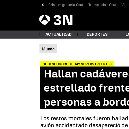
Crisis migratoria Ceuta
Trump sobre Ceuta
Viol
Antena
Noticias
3
ACTUALIDAD
DEPORTES
L
Mundo
¿Qué
SE DESCONOCE SI HAY SUPERVIVIENTES
Hallan cadáveres
estrellado frent
personas a bord
Los restos mortales fueron hallad
Bus
avión accidentado desapareció de 