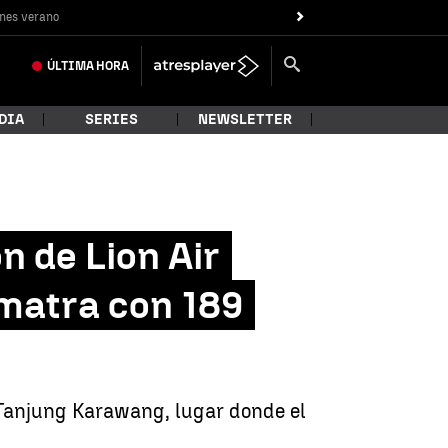
nes verano
ÚLTIMA
HORA
DIA
SERIES
NEWSLETTER
n de Lion Air
umatra con 189
e Tanjung Karawang, lugar donde el