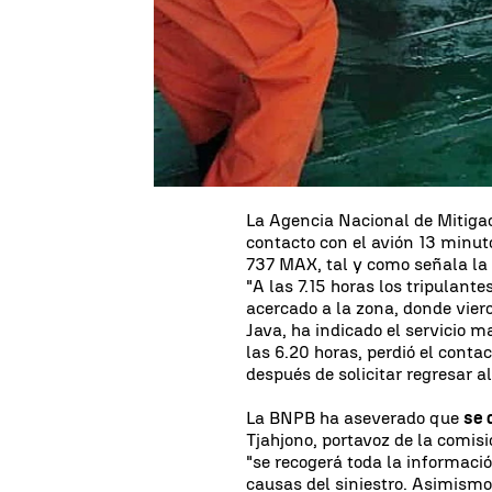
del avión de Lion Air que se ha
bordo, confirmó el jefe de las
Hariono. Los restos mortales fu
península de Tanjung Karawang
de los radares.
La Comisión Nacional de Seguri
avión se encontraban dos piloto
pasajeros, por otra parte,
había
La Agencia Nacional de Mitigac
contacto con el avión 13 minut
737 MAX, tal y como señala la
"A las 7.15 horas los tripulant
acercado a la zona, donde viero
Java, ha indicado el servicio m
las 6.20 horas, perdió el conta
después de solicitar regresar a
La BNPB ha aseverado que
se 
Tjahjono, portavoz de la comis
"se recogerá toda la información
causas del siniestro. Asimismo