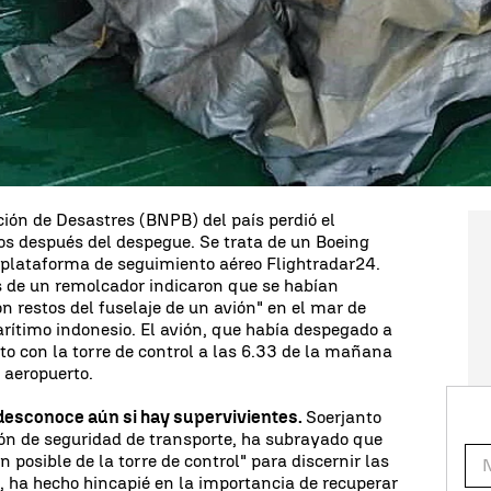
 estrellado en el mar de Java con 189 personas a
 operaciones de Emergencia de Indonesia, Agus
eron hallados a unos 8 kilómetros al este de la
, lugar donde el avión accidentado desapareció
dad del Transporte ha explicado que a bordo del
s y seis miembros de la tripulación. Entre los
 dos niños y un bebé.
ión de Desastres (BNPB) del país perdió el
os después del despegue. Se trata de un Boeing
 plataforma de seguimiento aéreo Flightradar24.
es de un remolcador indicaron que se habían
n restos del fuselaje de un avión" en el mar de
arítimo indonesio. El avión, que había despegado a
cto con la torre de control a las 6.33 de la mañana
l aeropuerto.
desconoce aún si hay supervivientes.
Soerjanto
ión de seguridad de transporte, ha subrayado que
 posible de la torre de control" para discernir las
, ha hecho hincapié en la importancia de recuperar