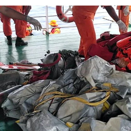
los restos del avión de Lion Air estrellado frente a la isla indonesia de Su
Whatsapp
Facebook
X
Linkedin
ncontrado los primeros cadáveres entre los restos