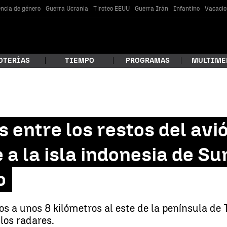
encia de género
Guerra Ucrania
Tiroteo EEUU
Guerra Irán
Infantino
Vacacio
OTERÍAS
TIEMPO
PROGRAMAS
MULTIME
 estás buscando?
 entre los restos del avió
e a la isla indonesia de S
o
os a unos 8 kilómetros al este de la península d
car
los radares.