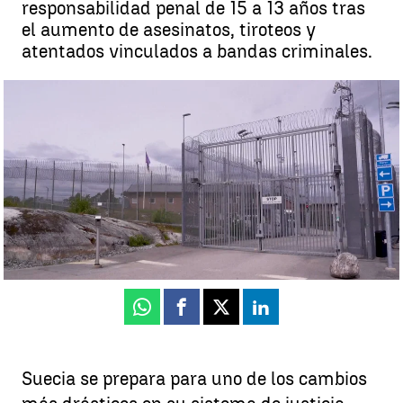
responsabilidad penal de 15 a 13 años tras
el aumento de asesinatos, tiroteos y
atentados vinculados a bandas criminales.
Suecia se prepara para enviar a la cárcel a menores a partir de 13
años |
Antena 3 Noticias
Sara Díaz
Actualizado:
03 de junio de 2026, 16:00
Publicado:
03 de junio de 2026, 13:24
Whatsapp
Facebook
X
Linkedin
Suecia se prepara para uno de los cambios