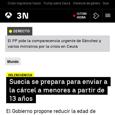
Crisis migratoria Ceuta
Trump sobre Ceuta
Violencia de género
Guerra U
Antena
ÚLTIMA
Noticias
3
HORA
DIRECTO
El PP pide la comparecencia urgente de Sánchez y
varios ministros por la crisis en Ceuta
Mundo
DELINCUENCIA
Suecia se prepara para enviar a
la cárcel a menores a partir de
13 años
El Gobierno propone reducir la edad de