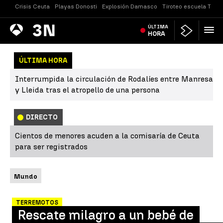
Crisis Ceuta
Playas Donosti
Explosión Damasco
Tiroteo escuela Taila
Antena
ÚLTIMA
Noticias
3
HORA
ÚLTIMA HORA
Interrumpida la circulación de Rodalíes entre Manresa
y Lleida tras el atropello de una persona
DIRECTO
Cientos de menores acuden a la comisaría de Ceuta
para ser registrados
Mundo
TERREMOTOS
Rescate milagro a un bebé de